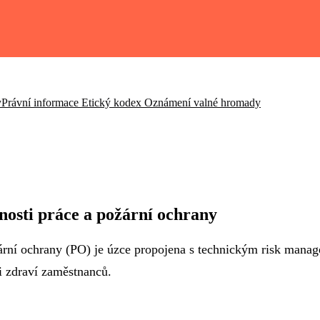
y
Právní informace
Etický kodex
Oznámení valné hromady
čnosti práce a požární ochrany
ární ochrany (PO) je úzce propojena s technickým risk manag
i zdraví zaměstnanců.