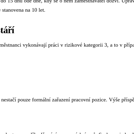
it do 15 dnů ode dne, kdy se o něm zaměstnavatel dozví. Úpra
 stanovena na 10 let.
táří
městnanci vykonávají práci v rizikové kategorii 3, a to v př
 nestačí pouze formální zařazení pracovní pozice. Výše přís