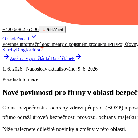
+420 608 216 596
Přihlášení
O společnosti
Povinné informační dokumenty o pojistném produktu IPID
Pojišťovn
Služby
Blog
Kariéra
Zpět na výpis článků
Další článek
1. 6. 2026
·
Naposledy aktualizováno
:
9. 6. 2026
Poradna
Informace
Nové povinnosti pro firmy v oblasti bezpe
Oblast bezpečnosti a ochrany zdraví při práci (BOZP) a pož
přímo odráží úroveň bezpečnosti provozu, ochrany majetku 
Níže naleznete důležité novinky a změny v této oblasti.