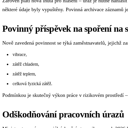
Zároveň platí nová lhůta pro hlášení – úraz je nutné nahlás
některé údaje byly vypuštěny. Povinná archivace záznamů je
Povinný příspěvek na spoření na s
Nově zavedená povinnost se týká zaměstnavatelů, jejichž za
vibrace,
zátěž chladem,
zátěž teplem,
celková fyzická zátěž.
Podmínkou je skutečný výkon práce v rizikovém prostředí –
Odškodňování pracovních úrazů