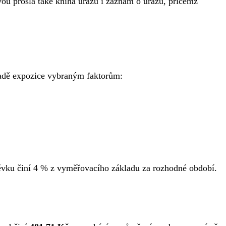
vou prošla také kniha úrazů i záznam o úrazu, přičemž
ípadě expozice vybraným faktorům:
pěvku činí 4 % z vyměřovacího základu za rozhodné období.