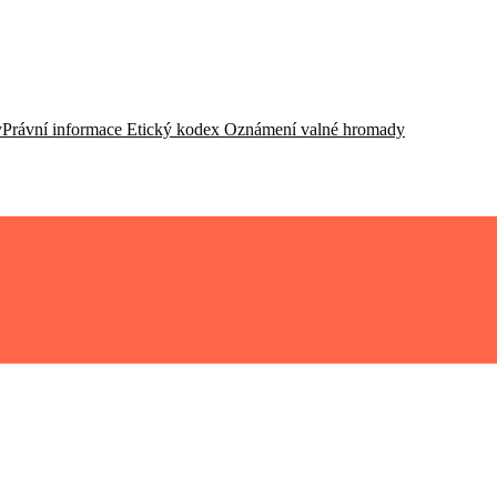
y
Právní informace
Etický kodex
Oznámení valné hromady