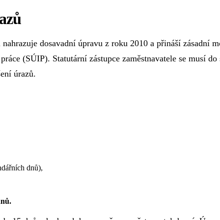
razů
ů nahrazuje dosavadní úpravu z roku 2010 a přináší zásadní 
e práce (SÚIP). Statutární zástupce zaměstnavatele se musí do
ení úrazů.
ndářních dnů),
dnů.