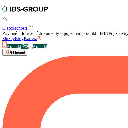
O společnosti
Povinné informační dokumenty o pojistném produktu IPID
Pojišťovn
Služby
Blog
Kariéra
Kontakt
Kontakt
Přihlášení