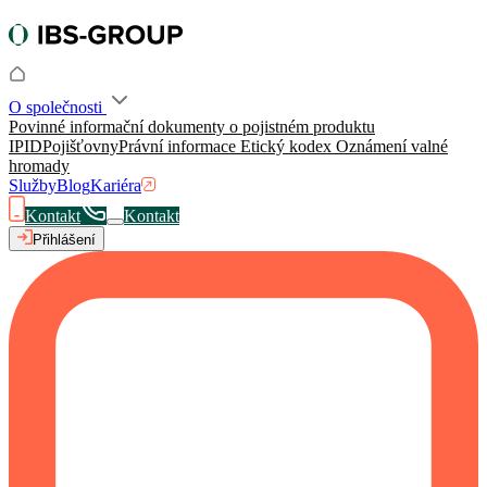
O společnosti
Povinné informační dokumenty o pojistném produktu
IPID
Pojišťovny
Právní informace
Etický kodex
Oznámení valné
hromady
Služby
Blog
Kariéra
Kontakt
Kontakt
Přihlášení