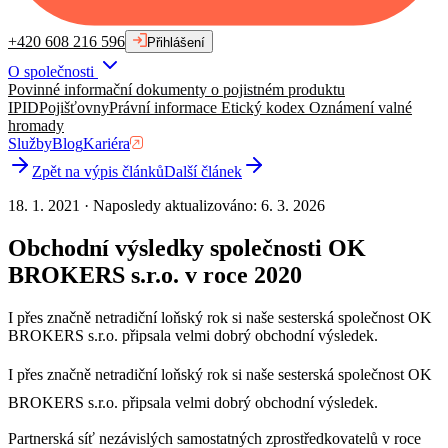
+420 608 216 596
Přihlášení
O společnosti
Povinné informační dokumenty o pojistném produktu
IPID
Pojišťovny
Právní informace
Etický kodex
Oznámení valné
hromady
Služby
Blog
Kariéra
Zpět na výpis článků
Další článek
18. 1. 2021
·
Naposledy aktualizováno
:
6. 3. 2026
Obchodní výsledky společnosti OK
BROKERS s.r.o. v roce 2020
I přes značně netradiční loňský rok si naše sesterská společnost OK
BROKERS s.r.o. připsala velmi dobrý obchodní výsledek.
I přes značně netradiční loňský rok si naše sesterská společnost OK
BROKERS s.r.o. připsala velmi dobrý obchodní výsledek.
Partnerská síť nezávislých samostatných zprostředkovatelů v roce