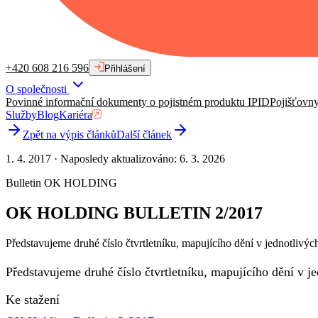
+420 608 216 596
Přihlášení
O společnosti
Povinné informační dokumenty o pojistném produktu IPID
Pojišťovn
Služby
Blog
Kariéra
Zpět na výpis článků
Další článek
1. 4. 2017
·
Naposledy aktualizováno
:
6. 3. 2026
Bulletin OK HOLDING
OK HOLDING BULLETIN 2/2017
Představujeme druhé číslo čtvrtletníku, mapujícího dění v jednotl
Představujeme druhé číslo čtvrtletníku, mapujícího dění 
Ke stažení