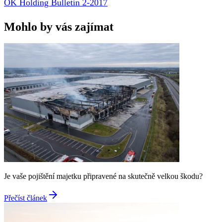
OK Holding Bulletin 2-2017
Mohlo by vás zajímat
Je vaše pojištění majetku připravené na skutečně velkou škodu?
Přečíst článek