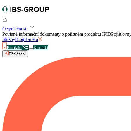
O společnosti
Povinné informační dokumenty o pojistném produktu IPID
Pojišťovn
Služby
Blog
Kariéra
Kontakt
Kontakt
Přihlášení