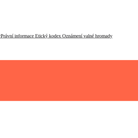
y
Právní informace
Etický kodex
Oznámení valné hromady