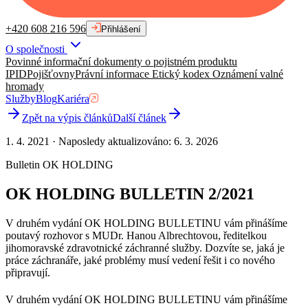
+420 608 216 596
Přihlášení
O společnosti
Povinné informační dokumenty o pojistném produktu
IPID
Pojišťovny
Právní informace
Etický kodex
Oznámení valné
hromady
Služby
Blog
Kariéra
Zpět na výpis článků
Další článek
1. 4. 2021
·
Naposledy aktualizováno
:
6. 3. 2026
Bulletin OK HOLDING
OK HOLDING BULLETIN 2/2021
V druhém vydání OK HOLDING BULLETINU vám přinášíme
poutavý rozhovor s MUDr. Hanou Albrechtovou, ředitelkou
jihomoravské zdravotnické záchranné služby. Dozvíte se, jaká je
práce záchranáře, jaké problémy musí vedení řešit i co nového
připravují.
V druhém vydání OK HOLDING BULLETINU vám přinášíme