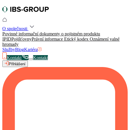
O společnosti
Povinné informační dokumenty o pojistném produktu
IPID
Pojišťovny
Právní informace
Etický kodex
Oznámení valné
hromady
Služby
Blog
Kariéra
Kontakt
Kontakt
Přihlášení