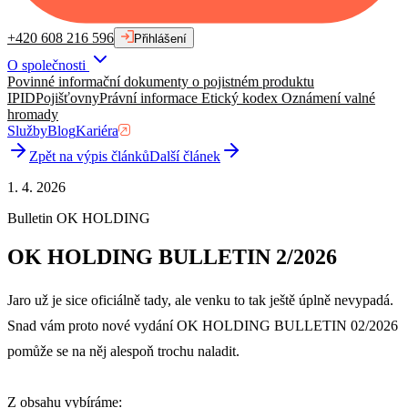
+420 608 216 596
Přihlášení
O společnosti
Povinné informační dokumenty o pojistném produktu
IPID
Pojišťovny
Právní informace
Etický kodex
Oznámení valné
hromady
Služby
Blog
Kariéra
Zpět na výpis článků
Další článek
1. 4. 2026
Bulletin OK HOLDING
OK HOLDING BULLETIN 2/2026
Jaro už je sice oficiálně tady, ale venku to tak ještě úplně nevypadá.
Snad vám proto nové vydání OK HOLDING BULLETIN 02/2026
pomůže se na něj alespoň trochu naladit.
Z obsahu vybíráme: