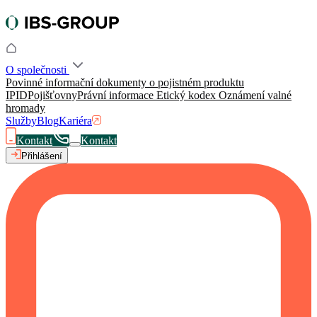
O společnosti
Povinné informační dokumenty o pojistném produktu
IPID
Pojišťovny
Právní informace
Etický kodex
Oznámení valné
hromady
Služby
Blog
Kariéra
Kontakt
Kontakt
Přihlášení