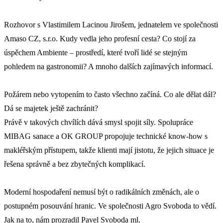
Rozhovor s Vlastimilem Lacinou Jirošem, jednatelem ve společnosti
Amaso CZ, s.r.o. Kudy vedla jeho profesní cesta? Co stojí za
úspěchem Ambiente
–
prostředí, které tvoří lidé se stejným
pohledem na gastronomii? A mnoho dalších zajímavých informací.
Požárem nebo vytopením to často všechno začíná. Co ale dělat dál?
Dá se majetek ještě zachránit?
Právě v takových chvílích dává smysl spojit síly. Spolupráce
MIBAG sanace a OK GROUP propojuje technické know-how s
makléřským přístupem, takže klienti mají jistotu, že jejich situace je
řešena správně a bez zbytečných komplikací.
Moderní hospodaření nemusí být o radikálních změnách, ale o
postupném posouvání hranic. Ve společnosti Agro Svoboda to vědí.
Jak na to, nám prozradil Pavel Svoboda ml.