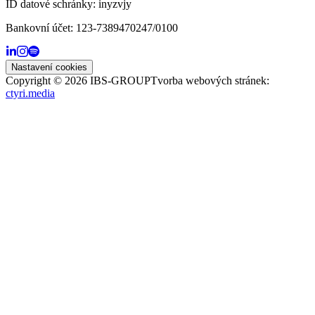
ID datové schránky:
inyzvjy
Bankovní účet:
123-7389470247/0100
Nastavení cookies
Copyright ©
2026
IBS-GROUP
Tvorba webových stránek:
ctyri.media