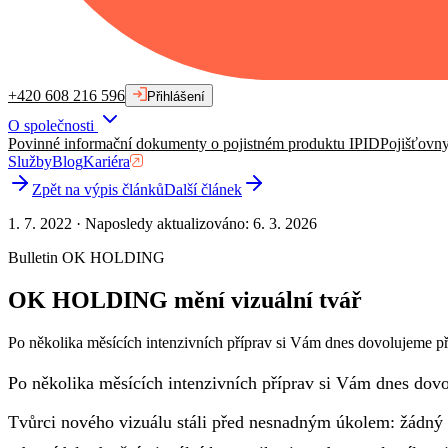
+420 608 216 596
Přihlášení
O společnosti
Povinné informační dokumenty o pojistném produktu IPID
Pojišťovn
Služby
Blog
Kariéra
Zpět na výpis článků
Další článek
1. 7. 2022
·
Naposledy aktualizováno
:
6. 3. 2026
Bulletin OK HOLDING
OK HOLDING mění vizuální tvář
Po několika měsících intenzivních příprav si Vám dnes dovolujeme p
Po několika měsících intenzivních příprav si Vám dnes dov
Tvůrci nového vizuálu stáli před nesnadným úkolem: žádný d