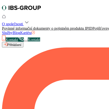
O společnosti
Povinné informační dokumenty o pojistném produktu IPID
Pojišťovn
Služby
Blog
Kariéra
Kontakt
Kontakt
Přihlášení