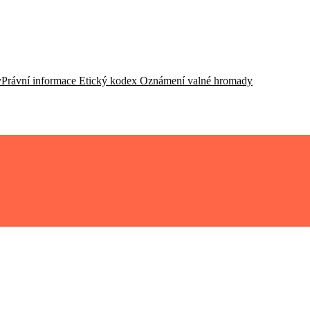
y
Právní informace
Etický kodex
Oznámení valné hromady