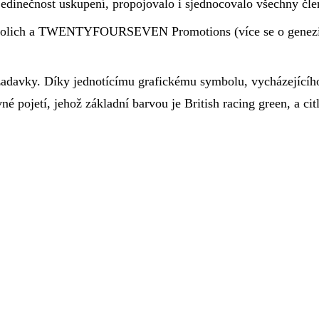
jedinečnost uskupení, propojovalo i sjednocovalo všechny čle
 Grolich a TWENTYFOURSEVEN Promotions (více se o gene
žadavky. Díky jednotícímu grafickému symbolu, vycházejícího
né pojetí, jehož základní barvou je British racing green, a ci