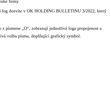
nské firmy.
zi log dozvíte v OK HOLDING BULLETINU 3/2022, který
 z písmene „O“, zobrazují jednotlivá loga propojenost a
tlivá volba písma, doplňující grafický symbol.