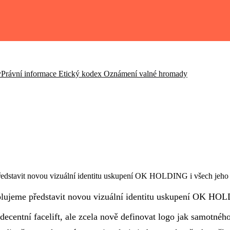
y
Právní informace
Etický kodex
Oznámení valné hromady
ředstavit novou vizuální identitu uskupení OK HOLDING i všech jeho 
olujeme představit novou vizuální identitu uskupení OK HOL
ecentní facelift, ale zcela nově definovat logo jak samotné